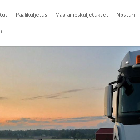
etus
Paalikuljetus
Maa-aineskuljetukset
Nosturi
ot