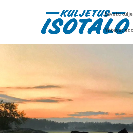
Lavettikulj
Yhteystied