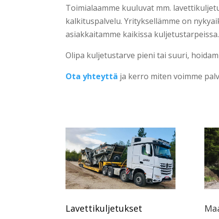
Toimialaamme kuuluvat mm. lavettikuljetus
kalkituspalvelu. Yrityksellämme on nykya
asiakkaitamme kaikissa kuljetustarpeissa
Olipa kuljetustarve pieni tai suuri, hoida
Ota yhteyttä
ja kerro miten voimme palve
Lavettikuljetukset
Maa