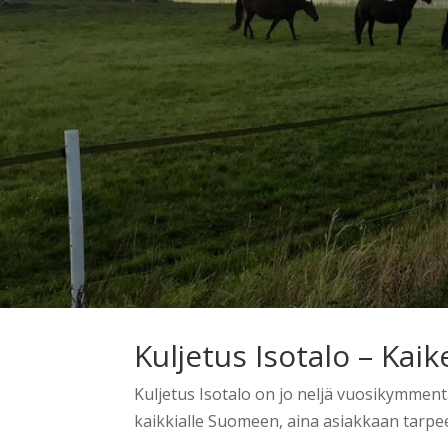
Kuljetus Isotalo – Kaik
Kuljetus Isotalo on jo neljä vuosikymmen
kaikkialle Suomeen, aina asiakkaan tarpe