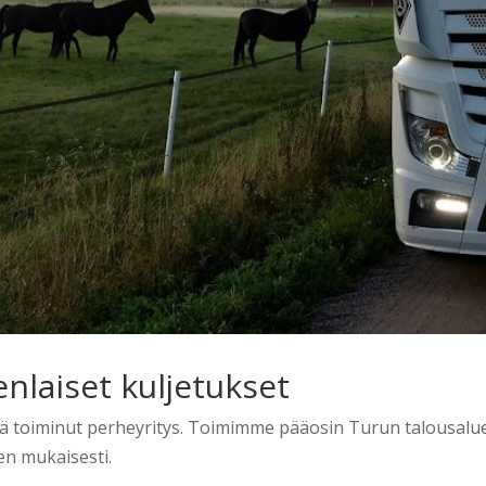
enlaiset kuljetukset
tä toiminut perheyritys. Toimimme pääosin Turun talousalue
en mukaisesti.