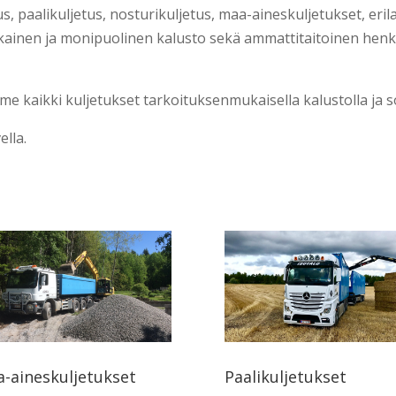
, paalikuljetus, nosturikuljetus, maa-aineskuljetukset, eri
ikainen ja monipuolinen kalusto sekä ammattitaitoinen henk
.
mme kaikki kuljetukset tarkoituksenmukaisella kalustolla ja 
lla.
-aineskuljetukset
Paalikuljetukset